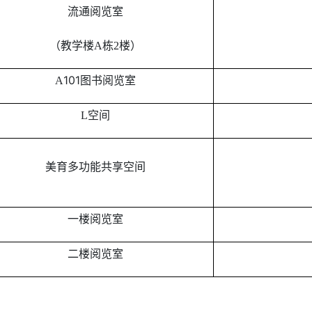
流通阅览室
（教学楼
A栋2楼）
101
A
图书阅览室
L空间
美育多功能共享空间
一楼阅览室
二楼阅览室